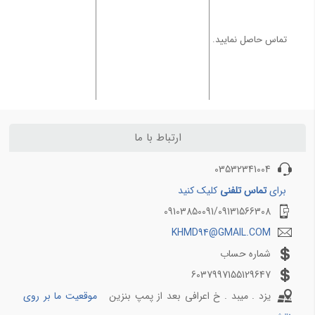
سليمانيه
31,465
بلیط هواپیما اهواز به مشهد
بلیط هواپیما اصفهان به تهران
سیرجان
9,544
تماس حاصل نمایید.
بلیط هواپیما اصفهان به مشهد
کوالالامپور
130,065
بلیط هواپیما شیراز به تهران
بلیط هواپیما شیراز به مشهد
بوشهر
10,837
تاشکند
62,935
ارتباط با ما
03532341004
برای
تماس تلفنی
کلیک کنید
09103850091/09131566308
KHMD94@GMAIL.COM
شماره حساب
6037997155129647
یزد . میبد . خ اعرافی بعد از پمپ بنزین
موقعیت ما بر روی