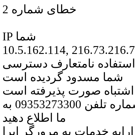
خطای شماره 2
IP شما
10.5.162.114, 216.73.216.
 استفاده نامتعارف دسترسی
شما مسدود گردیده است
ه اشتباه صورت پذیرفته است
مراتب این مسئله را از طریق شماره تلفن 09353273300 به
ما اطلاع دهید
رایه خدمات به مرورگر اپرا