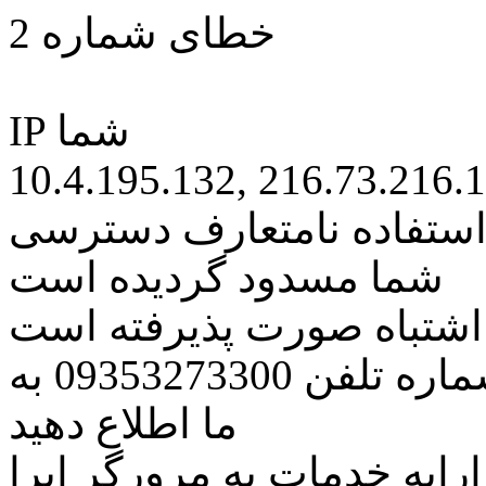
خطای شماره 2
IP شما
10.4.195.132, 216.73.216.
 استفاده نامتعارف دسترسی
شما مسدود گردیده است
ه اشتباه صورت پذیرفته است
مراتب این مسئله را از طریق شماره تلفن 09353273300 به
ما اطلاع دهید
رایه خدمات به مرورگر اپرا