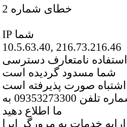
خطای شماره 2
IP شما
10.5.63.40, 216.73.216.46
 استفاده نامتعارف دسترسی
شما مسدود گردیده است
ه اشتباه صورت پذیرفته است
مراتب این مسئله را از طریق شماره تلفن 09353273300 به
ما اطلاع دهید
رایه خدمات به مرورگر اپرا