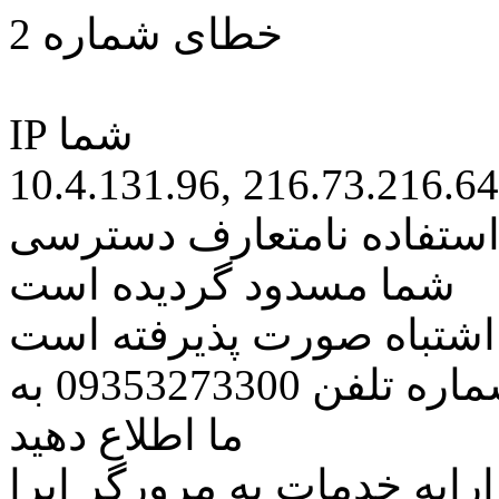
خطای شماره 2
IP شما
10.4.131.96, 216.73.216.64
 استفاده نامتعارف دسترسی
شما مسدود گردیده است
ه اشتباه صورت پذیرفته است
مراتب این مسئله را از طریق شماره تلفن 09353273300 به
ما اطلاع دهید
رایه خدمات به مرورگر اپرا