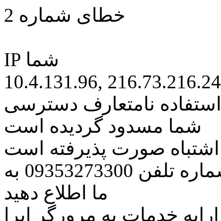
خطای شماره 2
IP شما
10.4.131.96, 216.73.216.2
 استفاده نامتعارف دسترسی
شما مسدود گردیده است
ه اشتباه صورت پذیرفته است
مراتب این مسئله را از طریق شماره تلفن 09353273300 به
ما اطلاع دهید
رایه خدمات به مرورگر اپرا