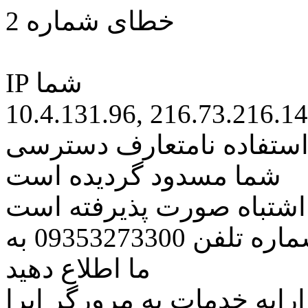
خطای شماره 2
IP شما
10.4.131.96, 216.73.216.1
 استفاده نامتعارف دسترسی
شما مسدود گردیده است
ه اشتباه صورت پذیرفته است
مراتب این مسئله را از طریق شماره تلفن 09353273300 به
ما اطلاع دهید
رایه خدمات به مرورگر اپرا